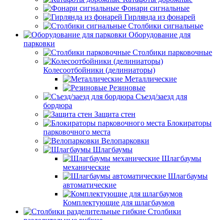
Фонари сигнальные
Гирлянда из фонарей
Столбики сигнальные
Оборудование для
парковки
Столбики парковочные
Колесоотбойники (делиниаторы)
Металлические
Резиновые
Съезд/заезд для
бордюра
Защита стен
Блокираторы
парковочного места
Велопарковки
Шлагбаумы
Шлагбаумы
механические
Шлагбаумы
автоматические
Комплектующие для шлагбаумов
Столбики