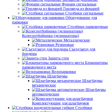
Фонари сигнальные
Гирлянда из фонарей
Столбики сигнальные
Оборудование для
парковки
Столбики парковочные
Колесоотбойники (делиниаторы)
Металлические
Резиновые
Съезд/заезд для
бордюра
Защита стен
Блокираторы
парковочного места
Велопарковки
Шлагбаумы
Шлагбаумы
механические
Шлагбаумы
автоматические
Комплектующие для шлагбаумов
Столбики