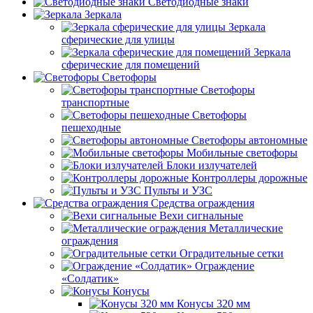
Светодиодные знаки
Зеркала
Зеркала
сферические для улицы
Зеркала
сферические для помещений
Светофоры
Светофоры
транспортные
Светофоры
пешеходные
Светофоры автономные
Мобильные светофоры
Блоки излучателей
Контроллеры дорожные
Пульты и УЗС
Средства ограждения
Вехи сигнальные
Металлические
ограждения
Оградительные сетки
Ограждение
«Солдатик»
Конусы
Конусы 320 мм