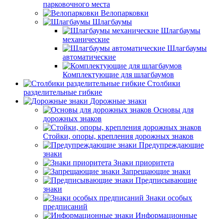
парковочного места
Велопарковки
Шлагбаумы
Шлагбаумы
механические
Шлагбаумы
автоматические
Комплектующие для шлагбаумов
Столбики
разделительные гибкие
Дорожные знаки
Основы для
дорожных знаков
Стойки, опоры, крепления дорожных знаков
Предупреждающие
знаки
Знаки приоритета
Запрещающие знаки
Предписывающие
знаки
Знаки особых
предписаний
Информационные