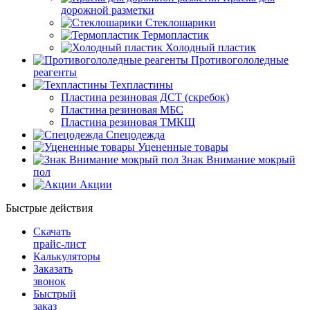
дорожной разметки
Стеклошарики
Термопластик
Холодный пластик
Противогололедные
реагенты
Техпластины
Пластина резиновая ДСТ (скребок)
Пластина резиновая МБС
Пластина резиновая ТМКЩ
Спецодежда
Уцененные товары
Знак Внимание мокрый
пол
Акции
Быстрые действия
Скачать
прайс-лист
Калькуляторы
Заказать
звонок
Быстрый
заказ