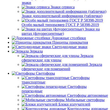
знаки
Знаки сервиса
Знаки дополнительной информации (таблички)
Особо малый типоразмер ГОСТ Р 58398-2019
Знаки на
щитах (флуоресцентные)
Дорожные столбики
Прицепы прикрытия
Светодиодные знаки
Зеркала
Зеркала
сферические для улицы
Зеркала
сферические для помещений
Светофоры
Светофоры
транспортные
Светофоры
пешеходные
Светофоры автономные
Мобильные светофоры
Блоки излучателей
Контроллеры дорожные