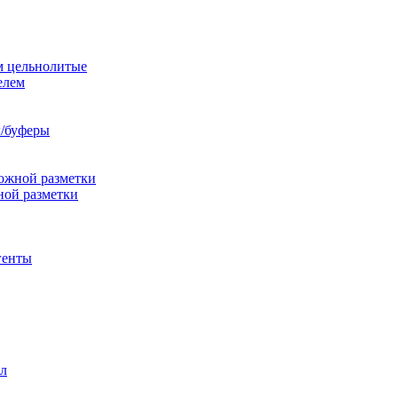
м цельнолитые
елем
/буферы
ожной разметки
ной разметки
генты
л