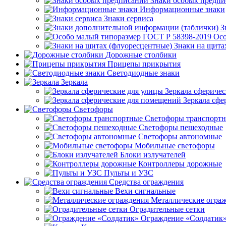
Знаки особых предп
Информационные знаки
Знаки сервиса
З
Осо
Знаки на щита
Дорожные столбики
Прицепы прикрытия
Светодиодные знаки
Зеркала
Зеркала сферичес
Зеркала сфе
Светофоры
Светофоры транспорт
Светофоры пешеходные
Светофоры автономные
Мобильные светофоры
Блоки излучателей
Контроллеры дорожные
Пульты и УЗС
Средства ограждения
Вехи сигнальные
Металлические огра
Оградительные сетки
Ограждение «Солдатик