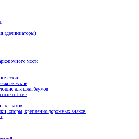
ки
и (делиниаторы)
арковочного места
нические
оматические
ующие для шлагбаумов
льные гибкие
ных знаков
ки, опоры, крепления дорожных знаков
ки