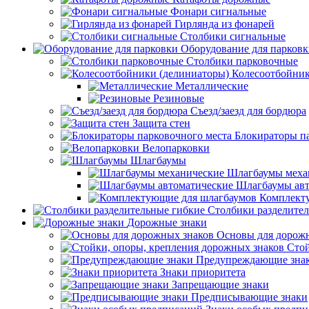
Фонари сигнальные
Гирлянда из фонарей
Столбики сигнальные
Оборудование для парков
Столбики парковочные
Колесоотбойник
Металлические
Резиновые
Съезд/заезд для бордюра
Защита стен
Блокираторы п
Велопарковки
Шлагбаумы
Шлагбаумы меха
Шлагбаумы авт
Комплект
Столбики разделите
Дорожные знаки
Основы для дорож
Стой
Предупреждающие зна
Знаки приоритета
Запрещающие знаки
Предписывающие знаки