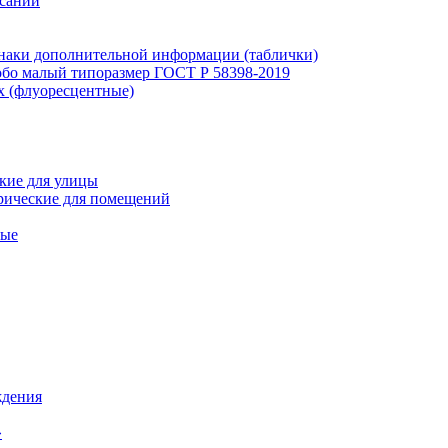
исаний
наки дополнительной информации (таблички)
бо малый типоразмер ГОСТ Р 58398-2019
х (флуоресцентные)
кие для улицы
рические для помещений
ные
ждения
»