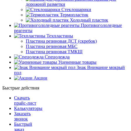
дорожной разметки
Стеклошарики
Термопластик
Холодный пластик
Противогололедные
реагенты
Техпластины
Пластина резиновая ДСТ (скребок)
Пластина резиновая МБС
Пластина резиновая ТМКЩ
Спецодежда
Уцененные товары
Знак Внимание мокрый
пол
Акции
Быстрые действия
Скачать
прайс-лист
Калькуляторы
Заказать
звонок
Быстрый
заказ