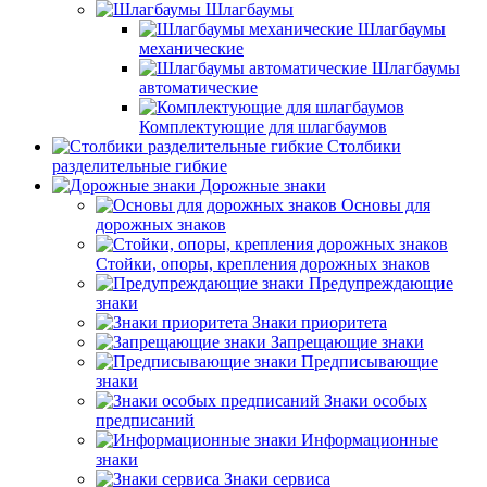
Шлагбаумы
Шлагбаумы
механические
Шлагбаумы
автоматические
Комплектующие для шлагбаумов
Столбики
разделительные гибкие
Дорожные знаки
Основы для
дорожных знаков
Стойки, опоры, крепления дорожных знаков
Предупреждающие
знаки
Знаки приоритета
Запрещающие знаки
Предписывающие
знаки
Знаки особых
предписаний
Информационные
знаки
Знаки сервиса