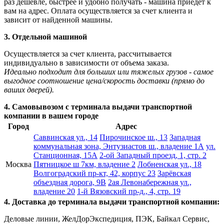
раз дешевле, быстрее и удобно получать - машина приедет к
вам на адрес. Оплата осуществляется за счет клиента и
зависит от найденной машины.
3. Отдельной машиной
Осуществляется за счет клиента, рассчитывается
индивидуально в зависимости от объема заказа.
Идеально подходит для больших или тяжелых грузов - самое
выгодное соотношение цена/скорость доставки (прямо до
ваших дверей).
4. Самовывозом с терминала выдачи транспортной
компании в вашем городе
Город
Адрес
Саввинская ул., 14
Пирочинское ш., 13
Западная
коммунальная зона, Энтузиастов ш., владение 1А
ул.
Станционная, 15А
2-ой Западный проезд, 1, стр. 2
Москва
Пятницкое ш 7км, владение 2
Лобненская ул., 18
Волгоградский пр-кт, 42, корпус 23
Зарёвская
объездная дорога, 9В
2ая Левонабережная ул.,
владение 20
1-й Вязовский пр-д., 4, стр. 19
4. Доставка до терминала выдачи транспортной компании:
Деловые линии, ЖелДорЭкспедиция, ПЭК, Байкал Сервис,