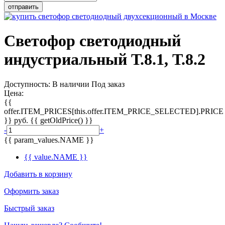
Светофор светодиодный
индустриальный Т.8.1, Т.8.2
Доступность:
В наличии
Под заказ
Цена:
{{
offer.ITEM_PRICES[this.offer.ITEM_PRICE_SELECTED].PRICE
}}
руб.
{{ getOldPrice() }}
-
+
{{ param_values.NAME }}
{{ value.NAME }}
Добавить в корзину
Оформить заказ
Быстрый заказ