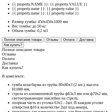
{{ property.NAME }}:
{{ property.VALUE }}
{{ property.name }}:
{{ property.value }}
{{ property.name }}:
{{ property.value }}
Размер тумбы:
450х450х1000 мм
Вес тумбы:
до 50 кг
Объем тумбы:
0,2 м3
Полное описание товара
Отзывы
Оплата
Доставка
Как купить?
Полное описание товара
Отзывы
Оплата
Доставка
Как купить?
В комплекте:
тумба шлагбаума из трубы 80х80х3 (2 шт.), высота
Н1000 мм,
стрела из алюминиевой трубы ф63х3 мм или ф70х2 мм,
светоотражающие наклейки на стрелу,
опорная часть из уголка 63х5 - 2шт. В каждом уголке
отверстия ф16 в количестве 2шт под анкера,
проушины для навесного замка, для фиксации стрелы в