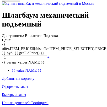
Шлагбаум механический
подъемный
Доступность:
В наличии
Под заказ
Цена:
{{
offer.ITEM_PRICES[this.offer.ITEM_PRICE_SELECTED].PRICE
}}
руб.
{{ getOldPrice() }}
-
+
{{ param_values.NAME }}
{{ value.NAME }}
Добавить в корзину
Оформить заказ
Быстрый заказ
Нашли дешевле? Сообщите!