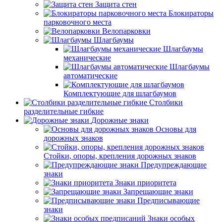
Защита стен
Блокираторы
парковочного места
Велопарковки
Шлагбаумы
Шлагбаумы
механические
Шлагбаумы
автоматические
Комплектующие для шлагбаумов
Столбики
разделительные гибкие
Дорожные знаки
Основы для
дорожных знаков
Стойки, опоры, крепления дорожных знаков
Предупреждающие
знаки
Знаки приоритета
Запрещающие знаки
Предписывающие
знаки
Знаки особых